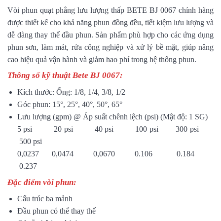
Vòi phun quạt phẳng lưu lượng thấp BETE BJ 0067 chính hãng
được thiết kế cho khả năng phun đồng đều, tiết kiệm lưu lượng và
dễ dàng thay thế đầu phun. Sản phẩm phù hợp cho các ứng dụng
phun sơn, làm mát, rửa công nghiệp và xử lý bề mặt, giúp nâng
cao hiệu quả vận hành và giảm hao phí trong hệ thống phun.
Thông số kỹ thuật Bete BJ 0067:
Kích thước: Ống: 1/8, 1/4, 3/8, 1/2
Góc phun: 15°, 25°, 40°, 50°, 65°
Lưu lượng (gpm) @ Áp suất chênh lệch (psi) (Mật độ: 1 SG)
5 psi 20 psi 40 psi 100 psi 300 psi
500 psi
0,0237 0,0474 0,0670 0.106 0.184
0.237
Đặc điểm vòi phun:
Cấu trúc ba mảnh
Đầu phun có thể thay thế