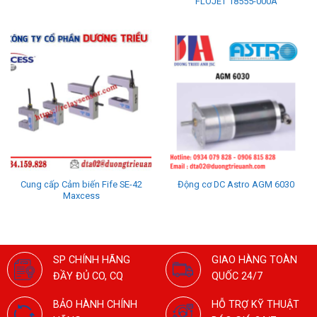
FLOJET 18555-000A
Cung cấp Cảm biến Fife SE-42
Động cơ DC Astro AGM 6030
Maxcess
SP CHÍNH HÃNG
GIAO HÀNG TOÀN
ĐẦY ĐỦ CO, CQ
QUỐC 24/7
BẢO HÀNH CHÍNH
HỖ TRỢ KỸ THUẬT