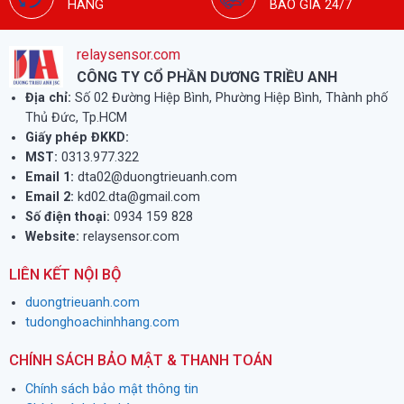
HÃNG
BÁO GIÁ 24/7
relaysensor.com
CÔNG TY CỔ PHẦN DƯƠNG TRIỀU ANH
Địa chỉ:
Số 02 Đường Hiệp Bình, Phường Hiệp Bình, Thành phố
Thủ Đức, Tp.HCM
Giấy phép ĐKKD:
MST:
0313.977.322
Email 1:
dta02@duongtrieuanh.com
Email 2:
kd02.dta@gmail.com
Số điện thoại:
0934 159 828
Website:
relaysensor.com
LIÊN KẾT NỘI BỘ
duongtrieuanh.com
tudonghoachinhhang.com
CHÍNH SÁCH BẢO MẬT & THANH TOÁN
Chính sách bảo mật thông tin