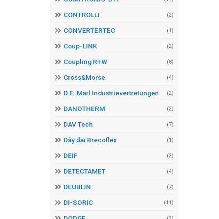
CONTROLLI
(2)
CONVERTERTEC
(1)
Coup-LINK
(2)
Coupling R+W
(8)
Cross&Morse
(4)
D.E. Marl Industrievertretungen
(2)
DANOTHERM
(2)
DAV Tech
(7)
Dây đai Brecoflex
(1)
DEIF
(2)
DETECTAMET
(4)
DEUBLIN
(7)
DI-SORIC
(11)
DODGE
(2)