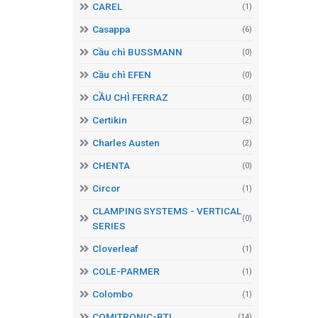
CAREL
(1)
Casappa
(6)
Cầu chì BUSSMANN
(0)
Cầu chì EFEN
(0)
CẦU CHÌ FERRAZ
(0)
Certikin
(2)
Charles Austen
(2)
CHENTA
(0)
Circor
(1)
CLAMPING SYSTEMS - VERTICAL
(0)
SERIES
Cloverleaf
(1)
COLE-PARMER
(1)
Colombo
(1)
COMITRONIC-BTI
(14)