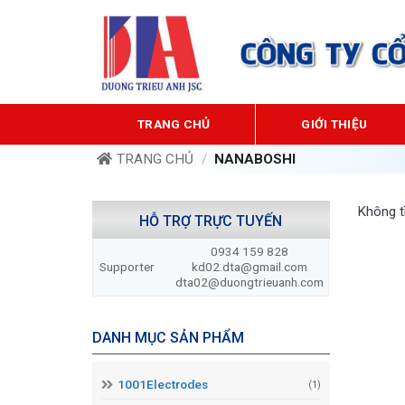
Bỏ
qua
nội
dung
TRANG CHỦ
GIỚI THIỆU
TRANG CHỦ
/
NANABOSHI
Không t
HỖ TRỢ TRỰC TUYẾN
0934 159 828
Supporter
kd02.dta@gmail.com
dta02@duongtrieuanh.com
DANH MỤC SẢN PHẨM
1001Electrodes
(1)