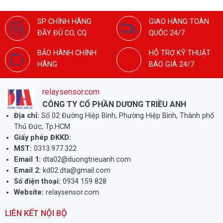
SP CHÍNH HÃNG
GIAO HÀNG TOÀN
ĐẦY ĐỦ CO, CQ
QUỐC 24/7
BẢO HÀNH CHÍNH
HỖ TRỢ KỸ THUẬT
HÃNG
BÁO GIÁ 24/7
relaysensor.com
CÔNG TY CỔ PHẦN DƯƠNG TRIỀU ANH
Địa chỉ:
Số 02 Đường Hiệp Bình, Phường Hiệp Bình, Thành phố
Thủ Đức, Tp.HCM
Giấy phép ĐKKD:
MST:
0313.977.322
Email 1:
dta02@duongtrieuanh.com
Email 2:
kd02.dta@gmail.com
Số điện thoại:
0934 159 828
Website:
relaysensor.com
LIÊN KẾT NỘI BỘ