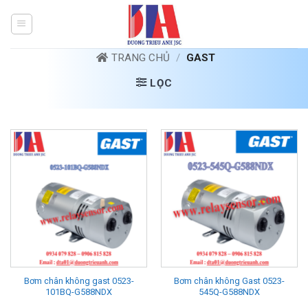
Bỏ
qua
nội
dung
TRANG CHỦ
/
GAST
LỌC
Bơm chân không gast 0523-
Bơm chân không Gast 0523-
101BQ-G588NDX
545Q-G588NDX