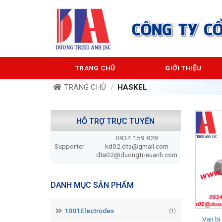
Bỏ
qua
nội
dung
TRANG CHỦ
GIỚI THIỆU
TRANG CHỦ
/
HASKEL
HỖ TRỢ TRỰC TUYẾN
0934 159 828
Supporter
kd02.dta@gmail.com
dta02@duongtrieuanh.com
DANH MỤC SẢN PHẨM
1001Electrodes
(1)
Van bi