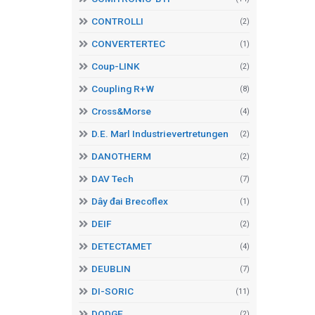
CONTROLLI
(2)
CONVERTERTEC
(1)
Coup-LINK
(2)
Coupling R+W
(8)
Cross&Morse
(4)
D.E. Marl Industrievertretungen
(2)
DANOTHERM
(2)
DAV Tech
(7)
Dây đai Brecoflex
(1)
DEIF
(2)
DETECTAMET
(4)
DEUBLIN
(7)
DI-SORIC
(11)
DODGE
(2)