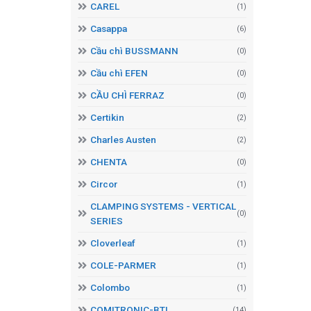
CAREL
(1)
Casappa
(6)
Cầu chì BUSSMANN
(0)
Cầu chì EFEN
(0)
CẦU CHÌ FERRAZ
(0)
Certikin
(2)
Charles Austen
(2)
CHENTA
(0)
Circor
(1)
CLAMPING SYSTEMS - VERTICAL
(0)
SERIES
Cloverleaf
(1)
COLE-PARMER
(1)
Colombo
(1)
COMITRONIC-BTI
(14)