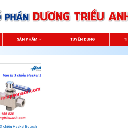
0
HOTLINE 24/7:
SẢN PHẨM
TUYỂN DỤNG
T
 3 chiều Haskel Butech