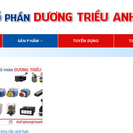
HOTLINE 24/7:
SẢN PHẨM
TUYỂN DỤNG
T
ông tắc giới hạn