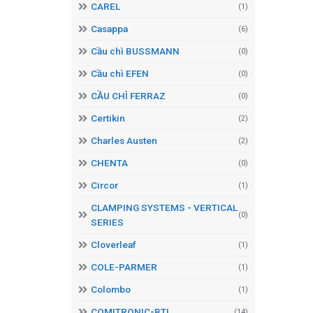
CAREL
(1)
Casappa
(6)
Cầu chì BUSSMANN
(0)
Cầu chì EFEN
(0)
CẦU CHÌ FERRAZ
(0)
Certikin
(2)
Charles Austen
(2)
CHENTA
(0)
Circor
(1)
CLAMPING SYSTEMS - VERTICAL
(0)
SERIES
Cloverleaf
(1)
COLE-PARMER
(1)
Colombo
(1)
COMITRONIC-BTI
(14)