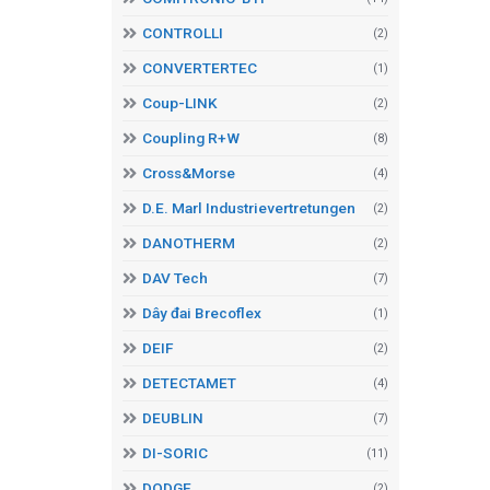
CONTROLLI
(2)
CONVERTERTEC
(1)
Coup-LINK
(2)
Coupling R+W
(8)
Cross&Morse
(4)
D.E. Marl Industrievertretungen
(2)
DANOTHERM
(2)
DAV Tech
(7)
Dây đai Brecoflex
(1)
DEIF
(2)
DETECTAMET
(4)
DEUBLIN
(7)
DI-SORIC
(11)
DODGE
(2)