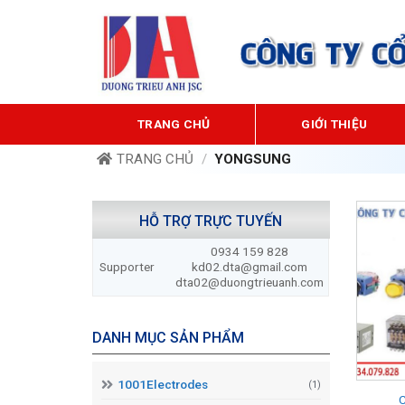
Bỏ
qua
nội
dung
TRANG CHỦ
GIỚI THIỆU
TRANG CHỦ
/
YONGSUNG
HỖ TRỢ TRỰC TUYẾN
0934 159 828
Supporter
kd02.dta@gmail.com
dta02@duongtrieuanh.com
DANH MỤC SẢN PHẨM
1001Electrodes
(1)
C