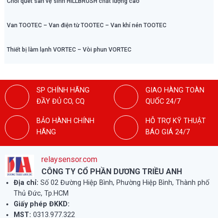
Chổi quét sàn vệ sinh HILLBRUSH chất lượng cao
Van TOOTEC – Van điện từ TOOTEC – Van khí nén TOOTEC
Thiết bị làm lạnh VORTEC – Vòi phun VORTEC
SP CHÍNH HÃNG
GIAO HÀNG TOÀN
ĐẦY ĐỦ CO, CQ
QUỐC 24/7
BẢO HÀNH CHÍNH
HỖ TRỢ KỸ THUẬT
HÃNG
BÁO GIÁ 24/7
relaysensor.com
CÔNG TY CỔ PHẦN DƯƠNG TRIỀU ANH
Địa chỉ:
Số 02 Đường Hiệp Bình, Phường Hiệp Bình, Thành phố
Thủ Đức, Tp.HCM
Giấy phép ĐKKD:
MST:
0313.977.322