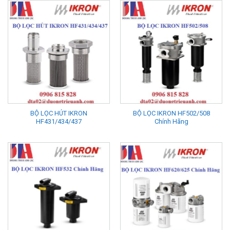
BỘ LỌC HÚT IKRON
BỘ LỌC IKRON HF502/508
HF431/434/437
Chính Hãng