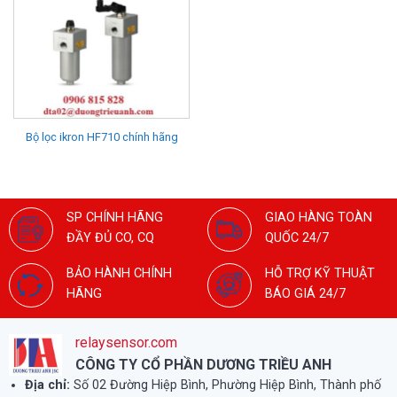
Bộ lọc ikron HF710 chính hãng
SP CHÍNH HÃNG
GIAO HÀNG TOÀN
ĐẦY ĐỦ CO, CQ
QUỐC 24/7
BẢO HÀNH CHÍNH
HỖ TRỢ KỸ THUẬT
HÃNG
BÁO GIÁ 24/7
relaysensor.com
CÔNG TY CỔ PHẦN DƯƠNG TRIỀU ANH
Địa chỉ:
Số 02 Đường Hiệp Bình, Phường Hiệp Bình, Thành phố