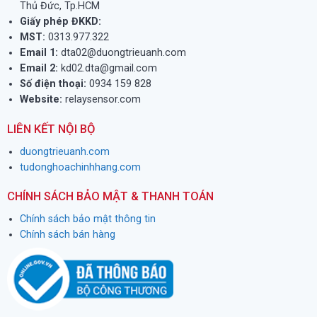
Thủ Đức, Tp.HCM
Giấy phép ĐKKD:
MST:
0313.977.322
Email 1:
dta02@duongtrieuanh.com
Email 2:
kd02.dta@gmail.com
Số điện thoại:
0934 159 828
Website:
relaysensor.com
LIÊN KẾT NỘI BỘ
duongtrieuanh.com
tudonghoachinhhang.com
CHÍNH SÁCH BẢO MẬT & THANH TOÁN
Chính sách bảo mật thông tin
Chính sách bán hàng