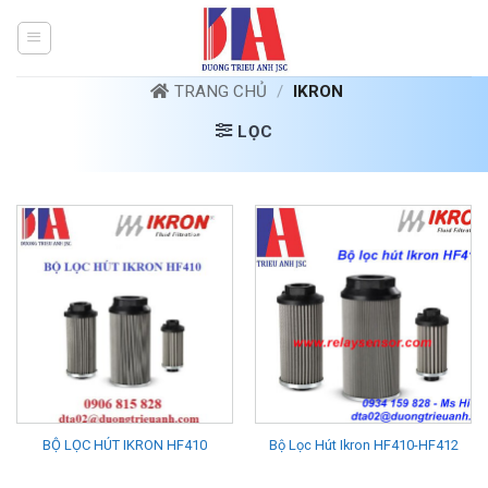
Bỏ
qua
nội
dung
TRANG CHỦ
/
IKRON
LỌC
BỘ LỌC HÚT IKRON HF410
Bộ Lọc Hút Ikron HF410-HF412