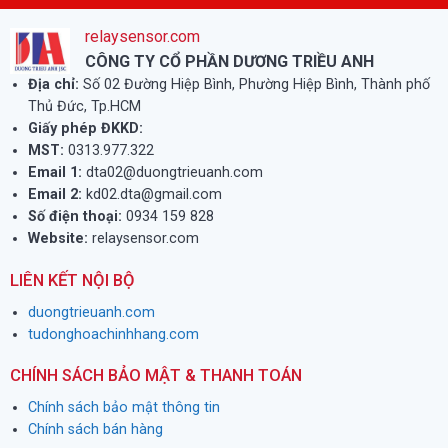
relaysensor.com
CÔNG TY CỔ PHẦN DƯƠNG TRIỀU ANH
Địa chỉ:
Số 02 Đường Hiệp Bình, Phường Hiệp Bình, Thành phố
Thủ Đức, Tp.HCM
Giấy phép ĐKKD:
MST:
0313.977.322
Email 1:
dta02@duongtrieuanh.com
Email 2:
kd02.dta@gmail.com
Số điện thoại:
0934 159 828
Website:
relaysensor.com
LIÊN KẾT NỘI BỘ
duongtrieuanh.com
tudonghoachinhhang.com
CHÍNH SÁCH BẢO MẬT & THANH TOÁN
Chính sách bảo mật thông tin
Chính sách bán hàng