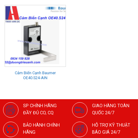
Cảm Biến Cạnh Baumer
OE40.S24-AIN
SP CHÍNH HÃNG
GIAO HÀNG TOÀN
ĐẦY ĐỦ CO, CQ
QUỐC 24/7
BẢO HÀNH CHÍNH
HỖ TRỢ KỸ THUẬT
HÃNG
BÁO GIÁ 24/7