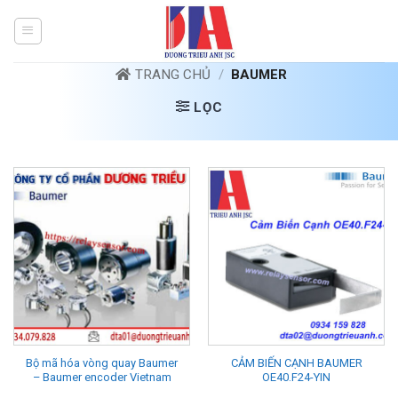
Bỏ
qua
nội
dung
TRANG CHỦ
/
BAUMER
LỌC
Bộ mã hóa vòng quay Baumer
CẢM BIẾN CẠNH BAUMER
– Baumer encoder Vietnam
OE40.F24-YIN