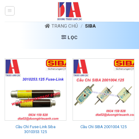
Bỏ
qua
nội
dung
TRANG CHỦ
/
SIBA
LỌC
Cầu Chì Fuse-Link Siba
Cầu Chì SIBA 2001004.125
3010353.125