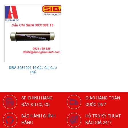
SIBA 3031091.16 Cầu Chì Cao
Thế
SP CHÍNH HÃNG
GIAO HÀNG TOÀN
ĐẦY ĐỦ CO, CQ
QUỐC 24/7
BẢO HÀNH CHÍNH
HỖ TRỢ KỸ THUẬT
HÃNG
BÁO GIÁ 24/7