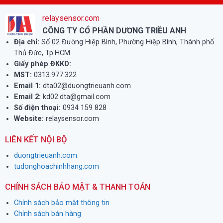
relaysensor.com
CÔNG TY CỔ PHẦN DƯƠNG TRIỀU ANH
Địa chỉ:
Số 02 Đường Hiệp Bình, Phường Hiệp Bình, Thành phố
Thủ Đức, Tp.HCM
Giấy phép ĐKKD:
MST:
0313.977.322
Email 1:
dta02@duongtrieuanh.com
Email 2:
kd02.dta@gmail.com
Số điện thoại:
0934 159 828
Website:
relaysensor.com
LIÊN KẾT NỘI BỘ
duongtrieuanh.com
tudonghoachinhhang.com
CHÍNH SÁCH BẢO MẬT & THANH TOÁN
Chính sách bảo mật thông tin
Chính sách bán hàng