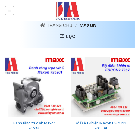
Bỏ
qua
nội
dung
TRANG CHỦ
/
MAXON
LỌC
Bánh răng trục vít Maxon
Bộ Điều Khiển Maxon ESCON2
735901
783734