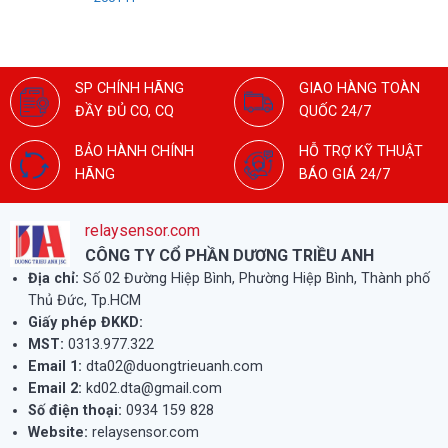
SP CHÍNH HÃNG
GIAO HÀNG TOÀN
ĐẦY ĐỦ CO, CQ
QUỐC 24/7
BẢO HÀNH CHÍNH
HỖ TRỢ KỸ THUẬT
HÃNG
BÁO GIÁ 24/7
relaysensor.com
CÔNG TY CỔ PHẦN DƯƠNG TRIỀU ANH
Địa chỉ:
Số 02 Đường Hiệp Bình, Phường Hiệp Bình, Thành phố
Thủ Đức, Tp.HCM
Giấy phép ĐKKD:
MST:
0313.977.322
Email 1:
dta02@duongtrieuanh.com
Email 2:
kd02.dta@gmail.com
Số điện thoại:
0934 159 828
Website:
relaysensor.com