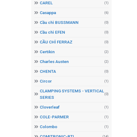
CAREL
(1)
Casappa
(6)
Cầu chì BUSSMANN
(0)
Cầu chì EFEN
(0)
CẦU CHÌ FERRAZ
(0)
Certikin
(2)
Charles Austen
(2)
CHENTA
(0)
Circor
(1)
CLAMPING SYSTEMS - VERTICAL
(0)
SERIES
Cloverleaf
(1)
COLE-PARMER
(1)
Colombo
(1)
COMITRONIC-BTI
(14)