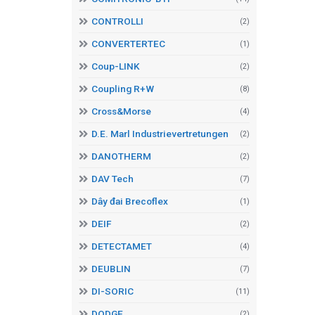
CONTROLLI
(2)
CONVERTERTEC
(1)
Coup-LINK
(2)
Coupling R+W
(8)
Cross&Morse
(4)
D.E. Marl Industrievertretungen
(2)
DANOTHERM
(2)
DAV Tech
(7)
Dây đai Brecoflex
(1)
DEIF
(2)
DETECTAMET
(4)
DEUBLIN
(7)
DI-SORIC
(11)
DODGE
(2)