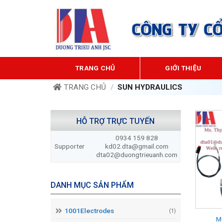
Bỏ
qua
nội
dung
TRANG CHỦ
GIỚI THIỆU
TRANG CHỦ
/
SUN HYDRAULICS
HỖ TRỢ TRỰC TUYẾN
0934 159 828
Supporter
kd02.dta@gmail.com
dta02@duongtrieuanh.com
DANH MỤC SẢN PHẨM
1001Electrodes
(1)
M