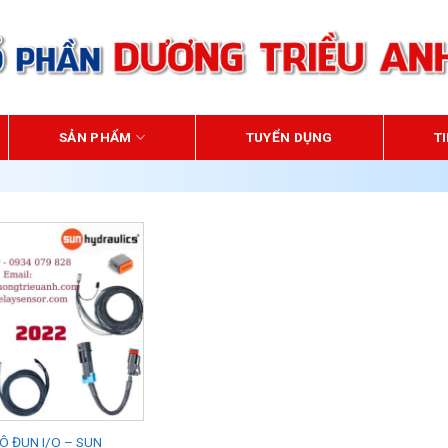
HOTLINE 24
SẢN PHẨM
TUYỂN DỤNG
T
Ô ĐUN I/O – SUN