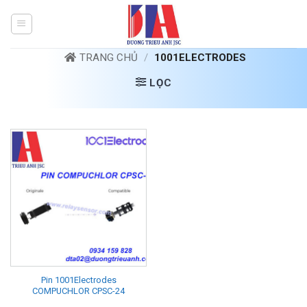
Bỏ
qua
nội
dung
TRANG CHỦ
/
1001ELECTRODES
LỌC
Pin 1001Electrodes
COMPUCHLOR CPSC-24