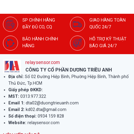
SP CHÍNH HÃNG
GIAO HÀNG TOÀN
ĐẦY ĐỦ CO, CQ
QUỐC 24/7
BẢO HÀNH CHÍNH
HỖ TRỢ KỸ THUẬT
HÃNG
BÁO GIÁ 24/7
relaysensor.com
CÔNG TY CỔ PHẦN DƯƠNG TRIỀU ANH
Địa chỉ:
Số 02 Đường Hiệp Bình, Phường Hiệp Bình, Thành phố
Thủ Đức, Tp.HCM
Giấy phép ĐKKD:
MST:
0313.977.322
Email 1:
dta02@duongtrieuanh.com
Email 2:
kd02.dta@gmail.com
Số điện thoại:
0934 159 828
Website:
relaysensor.com