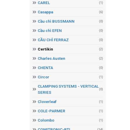
CAREL
(1)
Casappa
(6)
Cầu chì BUSSMANN
(0)
Cầu chì EFEN
(0)
CẦU CHÌ FERRAZ
(0)
Certikin
(2)
Charles Austen
(2)
CHENTA
(0)
Circor
(1)
CLAMPING SYSTEMS - VERTICAL
(0)
SERIES
Cloverleaf
(1)
COLE-PARMER
(1)
Colombo
(1)
COMITRONIC-BTI
(14)