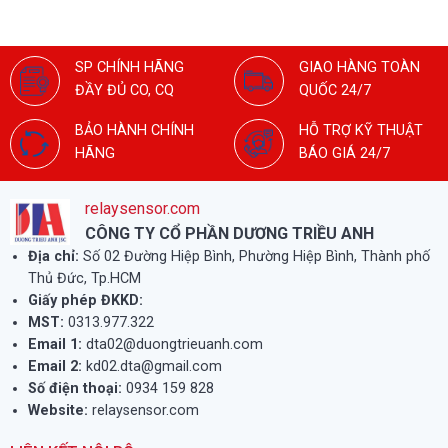
SP CHÍNH HÃNG
GIAO HÀNG TOÀN
ĐẦY ĐỦ CO, CQ
QUỐC 24/7
BẢO HÀNH CHÍNH
HỖ TRỢ KỸ THUẬT
HÃNG
BÁO GIÁ 24/7
relaysensor.com
CÔNG TY CỔ PHẦN DƯƠNG TRIỀU ANH
Địa chỉ:
Số 02 Đường Hiệp Bình, Phường Hiệp Bình, Thành phố
Thủ Đức, Tp.HCM
Giấy phép ĐKKD:
MST:
0313.977.322
Email 1:
dta02@duongtrieuanh.com
Email 2:
kd02.dta@gmail.com
Số điện thoại:
0934 159 828
Website:
relaysensor.com