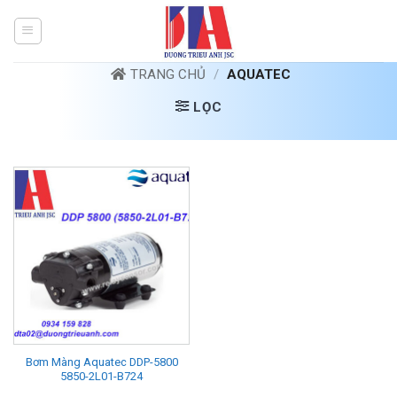
Bỏ
qua
nội
dung
TRANG CHỦ
/
AQUATEC
LỌC
Bơm Màng Aquatec DDP-5800
5850-2L01-B724