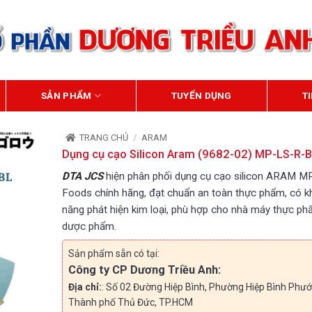
SẢN PHẨM
TUYỂN DỤNG
T
TRANG CHỦ
/
ARAM
Dụng cụ cạo Silicon Aram (9682-02) MP-LS-R-
DTA JCS
hiện phân phối dụng cụ cạo silicon ARAM M
Foods chính hãng, đạt chuẩn an toàn thực phẩm, có k
năng phát hiện kim loại, phù hợp cho nhà máy thực ph
dược phẩm.
Sản phẩm sẵn có tại:
Công ty CP Dương Triều Anh:
Địa chỉ:
: Số 02 Đường Hiệp Bình, Phường Hiệp Bình Phướ
Thành phố Thủ Đức, TP.HCM