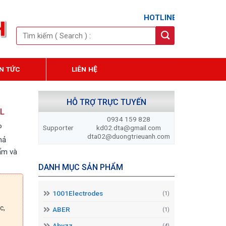
0934 159 8
HOTLINE 24/7:
Tìm
kiếm:
IN TỨC
LIÊN HỆ
HỖ TRỢ TRỰC TUYẾN
BL
0934 159 828
P
Supporter
kd02.dta@gmail.com
dta02@duongtrieuanh.com
hả
ẩm và
DANH MỤC SẢN PHẨM
1001Electrodes
(1)
c,
ABER
(1)
Abyzz
(4)