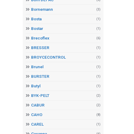
Bornemann
(3)
Bosta
(1)
Bostar
(1)
Brecoflex
(6)
BRESSER
(1)
BROYCECONTROL
(1)
Brunel
(1)
BURSTER
(1)
Butyl
(1)
BYK-PELT
(2)
CABUR
(2)
CAHO
(8)
CAREL
(1)
Casappa
(6)