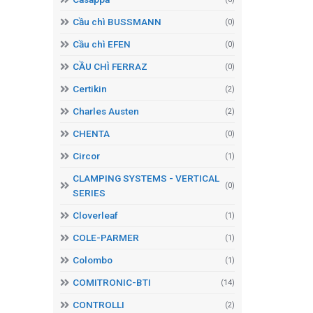
Cầu chì BUSSMANN
(0)
Cầu chì EFEN
(0)
CẦU CHÌ FERRAZ
(0)
Certikin
(2)
Charles Austen
(2)
CHENTA
(0)
Circor
(1)
CLAMPING SYSTEMS - VERTICAL
(0)
SERIES
Cloverleaf
(1)
COLE-PARMER
(1)
Colombo
(1)
COMITRONIC-BTI
(14)
CONTROLLI
(2)