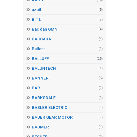
azbil
(5)
B.T.I.
(2)
Bạc đạn GMN
(4)
BACCARA
(3)
Ballast
(1)
BALLUFF
(25)
BALUNTECH
(1)
BANNER
(6)
BAR
(2)
BARKSDALE
(1)
BASLER ELECTRIC
(4)
BAUER GEAR MOTOR
(9)
BAUMER
(3)
BECKER
(1)