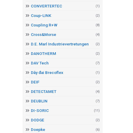
CONVERTERTEC
(1)
Coup-LINK
(2)
Coupling R+W
(8)
Cross&Morse
(4)
D.E. Marl Industrievertretungen
(2)
DANOTHERM
(2)
DAV Tech
(7)
Dây đai Brecoflex
(1)
DEIF
(2)
DETECTAMET
(4)
DEUBLIN
(7)
DI-SORIC
(11)
DODGE
(2)
Doepke
(6)