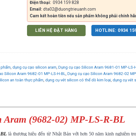
Điện thoại:
0934 159 828
Email:
dta02@duongtrieuanh.com
Cam kết hoàn tiền nếu sản phẩm không phải chính hã
LIÊN HỆ ĐẶT HÀNG
HOTLINE: 0934 15
c phẩm
,
dụng cụ cạo silicon aram
,
Dụng cụ cạo Silicon Aram 9681-01 MP-LS-
ạo Silicon Aram 9682-01 MP-LS-H-BL
,
Dụng cụ cạo Silicon Aram 9682-02 MP
ilicon an toàn thực phẩm
,
dụng cụ vét silicon có thể dò kim loại
,
dụng cụ vét s
on Aram (9682-02) MP-LS-R-BL
-BL
là thương hiệu đến từ Nhật Bản với hơn 50 năm kinh nghiệm tro