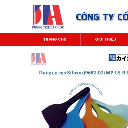
Bỏ
qua
nội
dung
TRANG CHỦ
GIỚI THIỆU