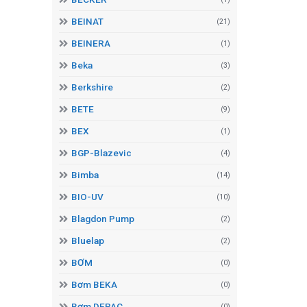
BEINAT
(21)
BEINERA
(1)
Beka
(3)
Berkshire
(2)
BETE
(9)
BEX
(1)
BGP-Blazevic
(4)
Bimba
(14)
BIO-UV
(10)
Blagdon Pump
(2)
Bluelap
(2)
BƠM
(0)
Bơm BEKA
(0)
Bơm DEPAC
(0)