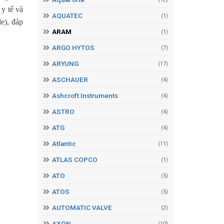
 y tế và
AQUATEC
(1)
e), đáp
ARAM
(1)
ARGO HYTOS
(7)
ARYUNG
(17)
ASCHAUER
(4)
Ashcroft Instruments
(4)
ASTRO
(4)
ATG
(4)
Atlantic
(11)
ATLAS COPCO
(1)
ATO
(5)
ATOS
(5)
AUTOMATIC VALVE
(2)
AXON
(10)