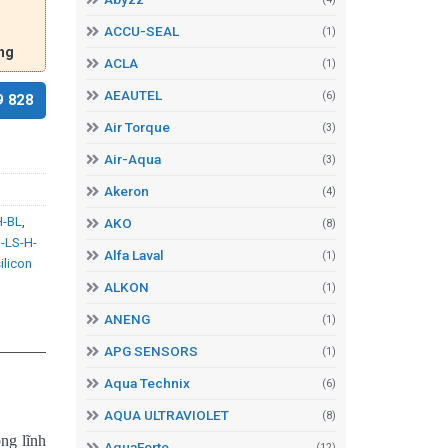
ACCU-SEAL
(1)
ng
ACLA
(1)
AEAUTEL
(6)
9 828
Air Torque
(3)
Air-Aqua
(3)
Akeron
(4)
H-BL
,
AKO
(8)
-LS-H-
Alfa Laval
(1)
ilicon
ALKON
(1)
ANENG
(1)
APG SENSORS
(1)
Aqua Technix
(6)
AQUA ULTRAVIOLET
(8)
ng lĩnh
AquaForte
(12)