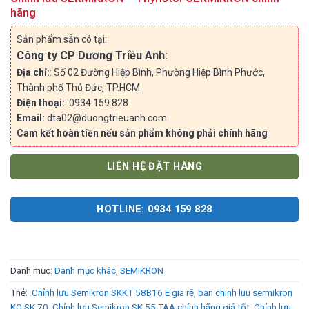
hãng
Sản phẩm sẵn có tại:
Công ty CP Dương Triều Anh:
Địa chỉ:
: Số 02 Đường Hiệp Bình, Phường Hiệp Bình Phước,
Thành phố Thủ Đức, TP.HCM
Điện thoại:
0934 159 828
Email:
dta02@duongtrieuanh.com
Cam kết hoàn tiền nếu sản phẩm không phải chính hãng
LIÊN HỆ ĐẶT HÀNG
HOTLINE: 0934 159 828
Danh mục:
Danh mục khác
,
SEMIKRON
Thẻ:
.Chỉnh lưu Semikron SKKT 58B16 E gia rẽ
,
ban chinh luu sermikron
KQ SK 70
,
Chỉnh lưu Semikron SK 55 TAA chính hãng giá tốt
,
Chỉnh lưu