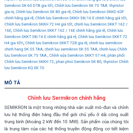
Semikron SK 60 DTA gia tốt
,
Chỉnh lưu Semikron SK 75 TAA. thyristor
gia re
,
Chỉnh lưu Semikron SK 80 gia rẽ
,
Chỉnh lưu Semikron SKKD 60F
chính hãng giá rẽ
,
Chỉnh lưu Semikron SKKH 58/16 E chính hãng giá tốt
,
Chỉnh lưu Semikron SKKH 72 H4 giá tốt
,
chinh luu Semikron SKKT 162 /
16E
,
Chỉnh lưu Semikron SKKT 162 / 16E chính hãng giá rẽ
,
Chỉnh lưu
Semikron SKKT 58/16 E chính hãng giá rẻ
,
Chỉnh lưu Semikron SKKT 72
H4 gia tốt\
,
Chỉnh lưu Semikron SKKT 72B gia rẽ
,
chinh luu sermikron
chinh hang SK 55 TAA
,
chinh luu sermikron SK 55 TAA
,
chinh luuu Chỉnh
lưu Semikron SK 75 TAA.
,
Chỉnh sửa Semikron SKKT 57 H4
,
phân phối
Chỉnh lưu Semikron SKKH 72
,
phan phoi Semikron SK 80
,
thyristor Chỉnh
lưu Semikron KQ SK 70
MÔ TẢ
Chỉnh lưu Sermikron chính hãng
SEMIKRON là một trong những nhà sản xuất mô-đun và chỉnh
lưu hệ thống điện hàng đầu thế giới chủ yếu ở dải công suất
trung bình (khoảng 2 kW đến 10 MW). Sản phẩm của chúng tôi
là trung tâm của các hệ thống truyền động động cơ tiết kiệm