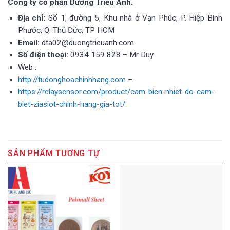
Công ty cổ phần Dương Triều Anh.
Địa chỉ:
Số 1, đường 5, Khu nhà ở Vạn Phúc, P. Hiệp Bình
Phước, Q. Thủ Đức, TP HCM
Email:
dta02@duongtrieuanh.com
Số điện thoại:
0934 159 828 – Mr Duy
Web :
http://tudonghoachinhhang.com
–
https://relaysensor.com/product/cam-bien-nhiet-do-cam-
biet-ziasiot-chinh-hang-gia-tot/
SẢN PHẨM TƯƠNG TỰ