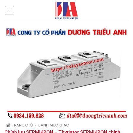
Bỏ
qua
nội
dung
TRANG CHỦ
/
DANH MỤC KHÁC
Chỉnh lưu SERMIKRON – Thyristor SERMIKRON chính