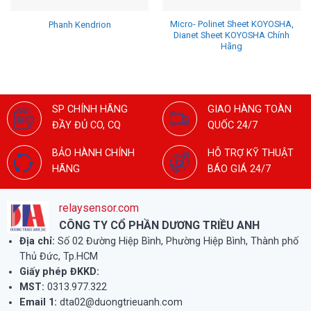
Micro- Polinet Sheet KOYOSHA,
Phanh Kendrion
Dianet Sheet KOYOSHA Chính
Hãng
SP CHÍNH HÃNG
GIAO HÀNG TOÀN
ĐẦY ĐỦ CO, CQ
QUỐC 24/7
BẢO HÀNH CHÍNH
HỖ TRỢ KỸ THUẬT
HÃNG
BÁO GIÁ 24/7
relaysensor.com
CÔNG TY CỔ PHẦN DƯƠNG TRIỀU ANH
Địa chỉ:
Số 02 Đường Hiệp Bình, Phường Hiệp Bình, Thành phố
Thủ Đức, Tp.HCM
Giấy phép ĐKKD:
MST:
0313.977.322
Email 1:
dta02@duongtrieuanh.com